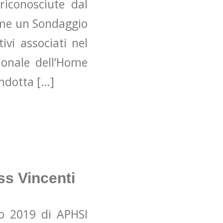
riconosciute dal
eme un Sondaggio
ivi associati nel
ionale dell’Home
ondotta […]
ss Vincenti
o 2019 di APHSI