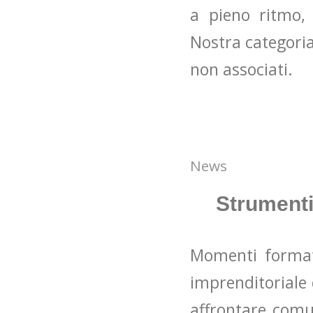
a pieno ritmo,
Nostra categori
non associati.
News
Strumenti
Momenti formati
imprenditoriale 
affrontare comun