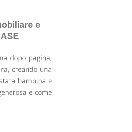
obiliare e
 CASE
gina dopo pagina,
cura, creando una
e stata bambina e
e generosa e come