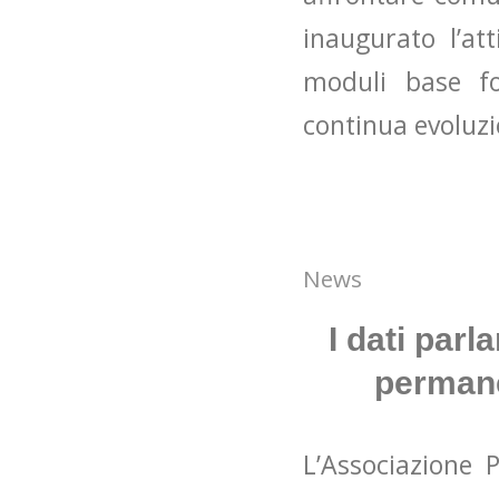
inaugurato l’at
moduli base fo
continua evoluzi
News
I dati parl
permane
L’Associazione 