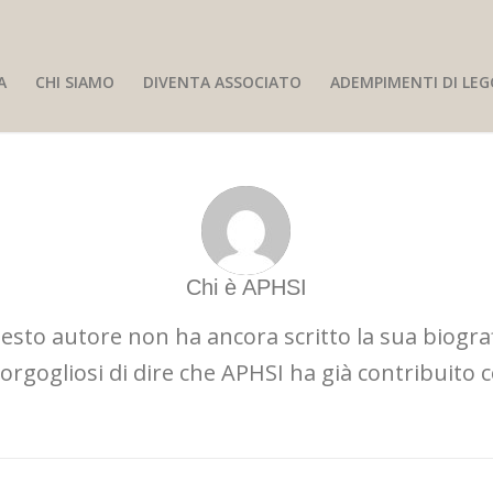
A
CHI SIAMO
DIVENTA ASSOCIATO
ADEMPIMENTI DI LEG
Chi è
APHSI
esto autore non ha ancora scritto la sua biograf
rgogliosi di dire che
APHSI
ha già contribuito c