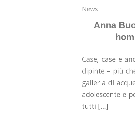
News
Anna Buon
home
Case, case e anc
dipinte – più ch
galleria di acqu
adolescente e po
tutti […]