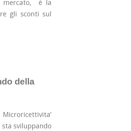
l mercato, è la
e gli sconti sul
ndo della
icroricettivita’
i sta sviluppando