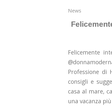
News
Felicemente
Felicemente int
@donnamoderna 
Professione di 
consigli e sugg
casa al mare, ca
una vacanza più 