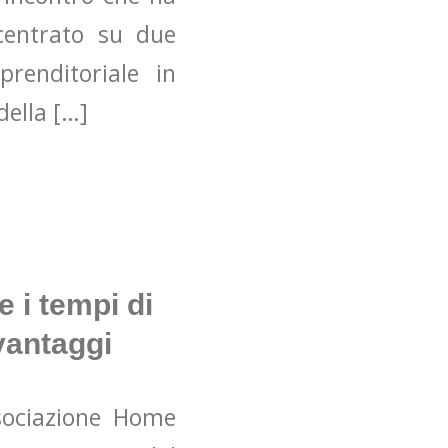
ncentrato su due
renditoriale in
della […]
e i tempi di
vantaggi
ssociazione Home