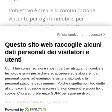
L’obiettivo è creare la comunicazione
vincente per ogni immobile, per
venderlo meglio e in modo più
vantaggioso sia per il venditore che per
Rifiuta cookie non necessari ✕
l’agente immobiliare, l’investitore o il
Questo sito web raccoglie alcuni
costruttore.
dati personali dei visitatori e
utenti
Con il tuo consenso, noi e i nostri partner utilizziamo i cookie e
TORNA AI
tecnologie simili per archiviare, accedere ed elaborare i dati
personali come, ad esempio, la visita al sito web o la
PROFESSIONISTI DELLA
personalizzazione degli annunci. Poiché rispettiamo il tuo diritto
alla privacy, è possibile scegliere di non consentire alcuni tipi di
LOMBARDIA
cookie. Clicca su preferenze GDPR per saperne di più.
Visualizza la Cookie Policy Completa
Powered by