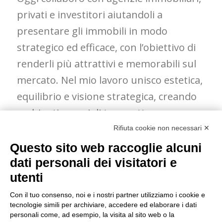
privati e investitori aiutandoli a
presentare gli immobili in modo
strategico ed efficace, con l’obiettivo di
renderli più attrattivi e memorabili sul
mercato. Nel mio lavoro unisco estetica,
equilibrio e visione strategica, creando
ambienti capaci di trasmettere
emozione fin dal primo sguardo e
Rifiuta cookie non necessari ✕
permettere a chi li visita di sentirsi
Questo sito web raccoglie alcuni
subito a casa.
dati personali dei visitatori e
utenti
Con il tuo consenso, noi e i nostri partner utilizziamo i cookie e
TORNA AI
tecnologie simili per archiviare, accedere ed elaborare i dati
personali come, ad esempio, la visita al sito web o la