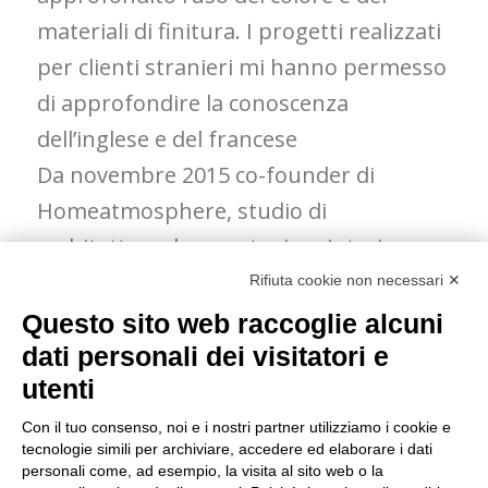
materiali di finitura. I progetti realizzati
per clienti stranieri mi hanno permesso
di approfondire la conoscenza
dell’inglese e del francese
Da novembre 2015 co-founder di
Homeatmosphere, studio di
architettura, home staging, interior e
re-looking che opera in Piemonte e Valle
Rifiuta cookie non necessari ✕
d’Aosta, Lombardia, Liguria e Costa
Questo sito web raccoglie alcuni
Azzurra
dati personali dei visitatori e
utenti
Con il tuo consenso, noi e i nostri partner utilizziamo i cookie e
TORNA AI
tecnologie simili per archiviare, accedere ed elaborare i dati
personali come, ad esempio, la visita al sito web o la